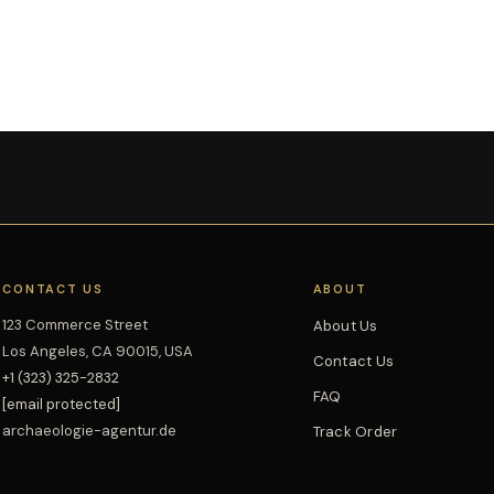
CONTACT US
ABOUT
123 Commerce Street
About Us
Los Angeles, CA 90015, USA
Contact Us
+1 (323) 325-2832
FAQ
[email protected]
archaeologie-agentur.de
Track Order