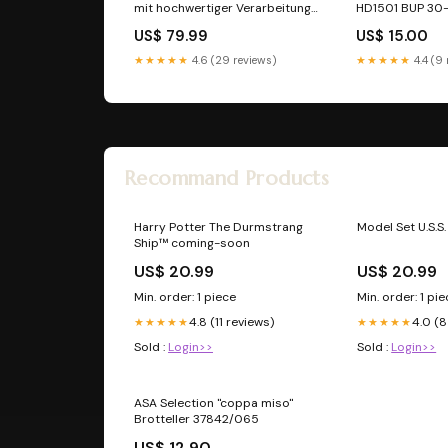
mit hochwertiger Verarbeitung
HD1501 BUP 30
und durchgehendem Futter
M8/M10 Zweisch
US$ 79.99
US$ 15.00
Echoarchiv Polaroid
Gipsleuchten
★★★★★
4.6 (29 reviews)
★★★★★
4.4 (9
Recommand Products
Harry Potter The Durmstrang
Model Set U.S.S.
Ship™ coming-soon
US$ 20.99
US$ 20.99
Min. order: 1 piece
Min. order: 1 pi
4.8 (11 reviews)
4.0 (8
★★★★★
★★★★★
Sold :
Login>>
Sold :
Login>>
ASA Selection "coppa miso"
Brotteller 37842/065
US$ 12.90