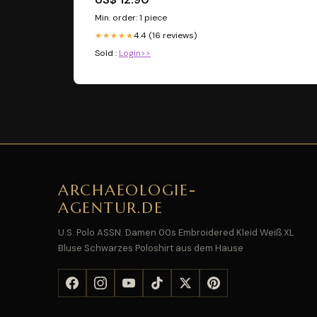
Min. order: 1 piece
4.4 (16 reviews)
★★★★★
Sold :
Login>>
ARCHAEOLOGIE-
AGENTUR.DE
U.S. Polo ASSN. Damen 00s Embroidered Kleid Weiß XL
Bluse Schwarzes Poloshirt aus dem Hause