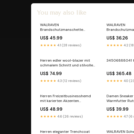
You may also like
WALRAVEN
WALRAVEN
Brandschutzmanschette
Brandschutzma
Pacifyre AWM III für brennbares
Pacifyre AWM II
US$ 45.99
US$ 36.26
Rohr 50 mm spedition
Rohr 32 mm Jal
★★★★★
4.1 (28 reviews)
★★★★★
4.2 (18
Herren edler wool-blazer mit
34506888041 
schmalem Schnitt und stilvollen
Details Echoarchiv shorts
US$ 74.99
US$ 365.48
★★★★★
4.3 (12 reviews)
★★★★★
4.0 (2
Herren Freizeitbusinesshemd
Damen Sneaker
mit karierten Akzenten
Warmfutter Rut
Echoarchiv shop6985l65l17254
Jogging-Set
US$ 48.99
US$ 39.99
★★★★★
4.6 (26 reviews)
★★★★★
4.7 (6
Herren eleganter Trenchcoat
WALRAVEN Schw