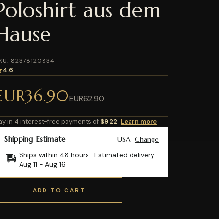
Poloshirt aus dem
Hause
KU: 82378120834
4.6
EUR36.90
EUR62.90
ay in 4 interest-free payments of
$9.22
Learn more
Shipping Estimate
USA
Change
Ships within 48 hours · Estimated delivery
Aug 11
-
Aug 16
ADD TO CART