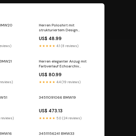
 BMW20
Herren Poloshirt mit
strukturiertem Design
Echoarchiv Farbe:Königsblau
US$ 48.99
reviews)
★★★★★
4.1 (8 reviews)
BMW21
Herren eleganter Anzug mit
Farbverlauf Echoarchiv
Damenmode Herbst Lederjacke
US$ 80.99
 reviews)
★★★★★
4.4 (19 reviews)
MW51
34511091066 BMW19
US$ 473.13
 reviews)
★★★★★
5.0 (24 reviews)
BMW16
34511156241 BMW33