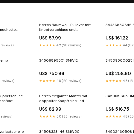
Herren Baumwoll-Pullover mit
34436850846
nschette
Knopfverschluss und
I für brennbares
Brusttasche Echoarchiv
US$ 57.99
US$ 161.22
ousieklappe
Größe:XXL
 reviews)
★★★★★
4.2 (28 reviews)
★★★★★
4.4 (8 
temp
34506895501 BMW12
34509500025 
US$ 750.96
US$ 258.60
3 reviews)
★★★★★
4.8 (29 reviews)
★★★★★
4.8 (15
 Sportschuhe
Herren eleganter Mantel mit
34511139665 B
schfest
doppelter Knopfreihe und
luxuriösem Innenfutter
US$ 82.99
US$ 516.75
Echoarchiv lässiger Pullover
Damen
 reviews)
★★★★★
5.0 (28 reviews)
★★★★★
4.8 (25
erlastschelle
34508323446 BMW50
34502460508 