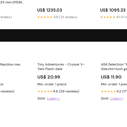
-35 mm EPDM
r.schelle LED
US$ 1235.03
US$ 1095.33
 reviews)
★★★★★
4.9 (23 reviews)
★★★★★
4.1 (11 
 Nautilus neu
Tiny Adventures - Cruiser V-
ASA Selection "t
Twin Flash-Sale
Geschirrtuch ge
20060491
US$ 20.99
US$ 11.90
ece
Min. order: 1 piece
Min. order: 1 pie
 reviews)
4.6 (29 reviews)
4.2 (1
★★★★★
★★★★★
Sold :
Login>>
Sold :
Login>>