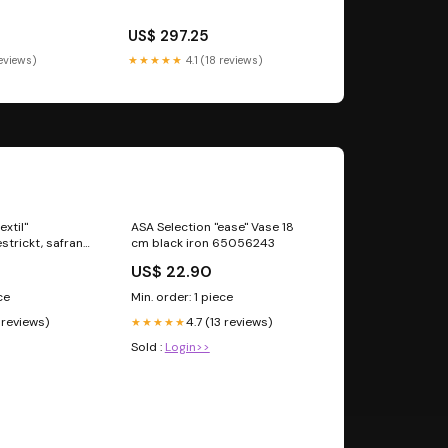
US$ 297.25
reviews)
★★★★★
4.1 (18 reviews)
extil"
ASA Selection "ease" Vase 18
strickt, safran
cm black iron 65056243
US$ 22.90
ce
Min. order: 1 piece
7 reviews)
4.7 (13 reviews)
★★★★★
Sold :
Login>>