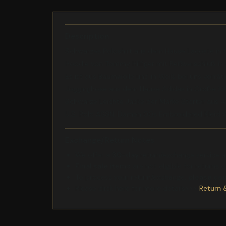
Description
Schwarzes Poloshirt aus dem Hause Lacoste in
Hoodie von Tommy Hilfiger mit Reißverschluß in
Es ist aus Baumwolle und in Weiß bei uns vorräti
Jogginghose aus dem Hause Adidas in Größe XX
Schwarze Leichte Jacke der Marke Starter aus A
U.S. Polo ASSN. Damen 00s Embroidered Kleid W
Exchange/Return Notes
We offer a
30-day
return/exchange service af
Final sale items
are not eligible for returns 
To process your return/exchange,
please co
Please click here for more details>>>
Return 