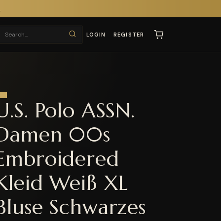
T
LOGIN
REGISTER
U.S. Polo ASSN.
Damen 00s
Embroidered
Kleid Weiß XL
Bluse Schwarzes