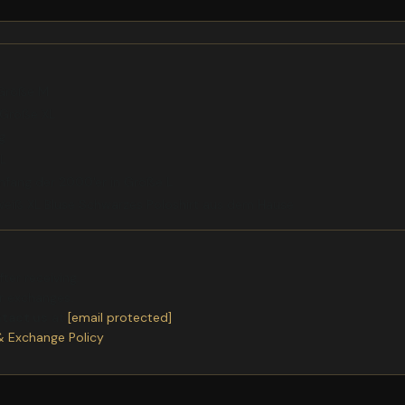
 Größe M
 Größe XL
g
L
nfang der 2000'er in Größe L
eiß XL Bluse Schwarzes Poloshirt aus dem Hause
ter receiving.
or exchanges.
ntact us
at
[email protected]
& Exchange Policy